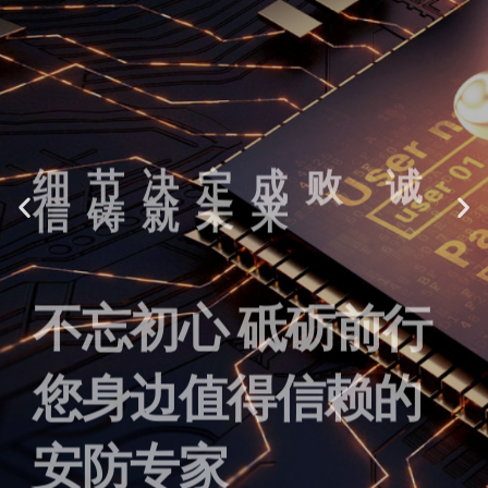
细节决定成败 诚
信铸就未来
不忘初心 砥砺前行
您身边值得信赖的
安防专家