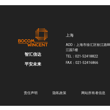
提供专业的设备维护保养、设备检查检测及修理
上海
等工作。延长设备寿命，保持设备良好的技术状
态，实现最佳性能。
ADD：上海市徐汇区钦江路8
江园1楼
智汇信达
TEL：021-52418822
FAX：021-52416866
平安未来
责任声明
隐私政策
网站所有者信息