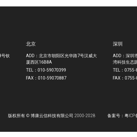
提供项目现场各项服务工作。减少设备停机时
北京
深圳
间，提高安全性能，将故障风险降至最低，优化
日常运营。
8号钦
ADD：北京市朝阳区光华路7号汉威大
ADD：深圳
厦西区16B8A
湾科技生态园
TEL：010-59070399
TEL：0755-
FAX：010-59070887
FAX：0755-
版权所有 © 博康云信科技有限公司 2000-2028
备案号：粤ICP备