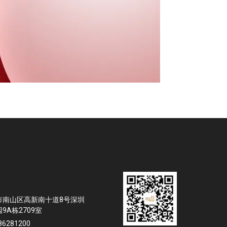
市南山区高新南十道8号深圳
9A栋2709室
86281200