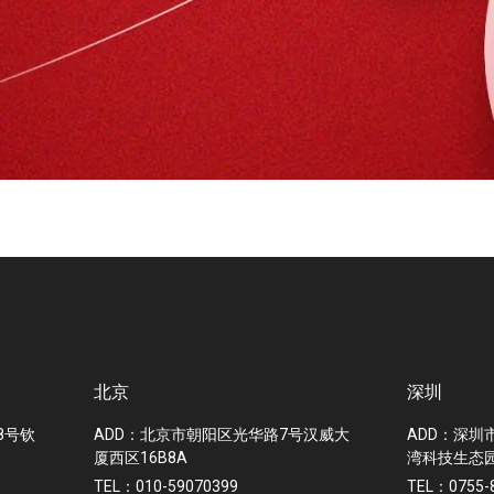
北京
深圳
8号钦
ADD：北京市朝阳区光华路7号汉威大
ADD：深圳
厦西区16B8A
湾科技生态园
TEL：010-59070399
TEL：0755-