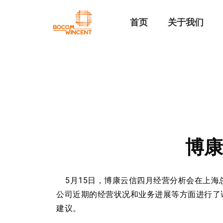
首页
关于我们
博康
5月15日，博康云信四月经营分析会在上海总部
公司近期的经营状况和业务进展等方面进行了
建议。