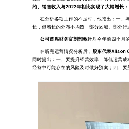
约、销售收入与
2022
年相比实现了大幅增长：
在分析各项工作的不足时，他指出：一、与
长，但增长的分布不均衡，部分区域、部分行
公司首席财务官刘韶敏
针对今年前四个月
在听完运营情况分析后，
股东代表
Alison 
同时提出：一、要提升经营效率，降低运营成
经营中可能存在的风险及时做好预案；四、要