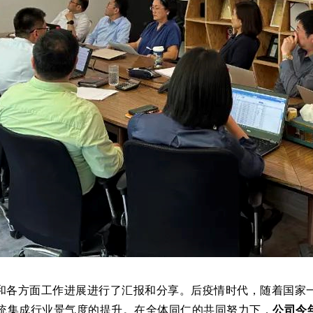
和各方面工作进展进行了汇报和分享。后疫情时代，随着国家
统集成行业景气度的提升。在全体同仁的共同努力下，
公司今