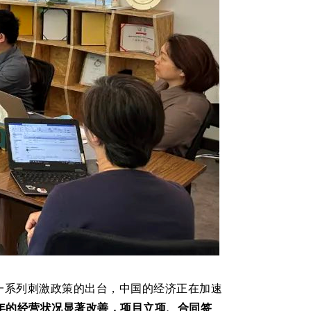
一系列刺激政策的出台，中国的经济正在加速
年的经营状况显著改善，项目立项、合同签