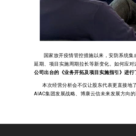
国家放开疫情管控措施以来，安防系统集成
延期、项目实施周期拉长等新变化。如何应对
公司出台的《业务开拓及项目实施指引》进行
本次经营分析会不仅让股东代表更直接地
AIAC
集团发展战略、博康云信未来发展方向